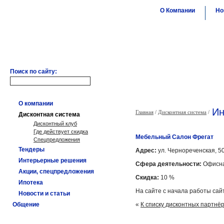
О Компании
Но
Поиск по сайту:
О компании
Ин
Главная
/
Дисконтная система
/
Дисконтная система
Дисконтный клуб
Где действует скидка
Мебельный Салон Фрегат
Спецпредложения
Тендеры
Адрес:
ул. Чернореченская, 50; 
Интерьерные решения
Сфера деятельности:
Офисна
Акции, спецпредложения
Скидка:
10 %
Ипотека
На сайте с начала работы сай
Новости и статьи
Общение
«
К списку дисконтных партнё